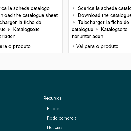
ica la scheda catalogo
Scarica la scheda catal

load the catalogue sheet
Download the catalogue

charger la fiche de
Télécharger la fiche de

gue
Katalogseite
catalogue
Katalogseite


erladen
herunterladen
ara o produto
para o produto
Vai
Recursos
Empresa
Rede comercial
Notícias