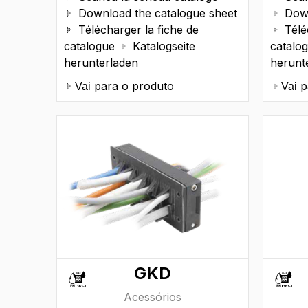
Download the catalogue sheet
Down


Télécharger la fiche de
Télé


catalogue
Katalogseite
catalo

herunterladen
herunt
para o produto
p
Vai
Vai
GKD
Acessórios