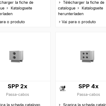
charger la fiche de
Télécharger la fiche de

gue
Katalogseite
catalogue
Katalogseite


erladen
herunterladen
ara o produto
para o produto
Vai
SPP 2x
SPP 4x
Passa-cabos
Passa-cabos
ica la scheda catalogo
Scarica la scheda catal
