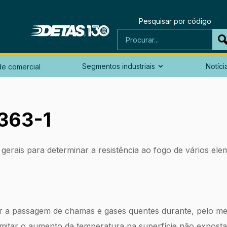
Pesquisar por código
Segmentos industriais
Notíci
e comercial

1363-1
s gerais para determinar a resistência ao fogo de vários el
ir a passagem de chamas e gases quentes durante, pelo me
limitar o aumento da temperatura na superfície não expos