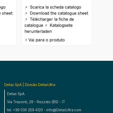
ogo
Scarica la scheda catalogo

 sheet
Download the catalogue sheet

Télécharger la fiche de

catalogue
Katalogseite

herunterladen
para o produto
Vai
Detas SpA | Divisão DetasUltra
Detas SpA
Via Treponti, 29 - Rezzato (BS) - IT
tel. +39 030 259 4120 - info@DetasUltra.com