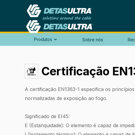
Produtos
Sobre nós
Red

Certificação EN
A certificação EN1363-1 especifica os princípio
normalizadas de exposição ao fogo.
Significado de EI45:
E (Estanquidade): O elemento é capaz de imped
I (Isolamento térmico): O elemento é capaz de 