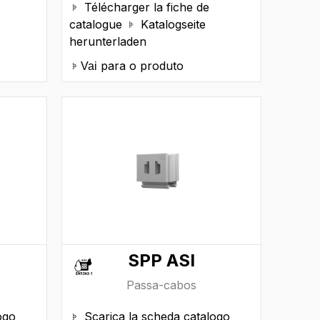
Télécharger la fiche de

catalogue
Katalogseite

herunterladen
para o produto
Vai
SPP ASI
Passa-cabos
ogo
Scarica la scheda catalogo
