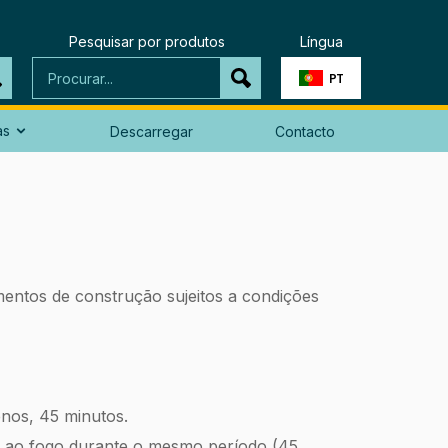
Pesquisar por produtos
Língua
PT
as
Descarregar
Contacto

ementos de construção sujeitos a condições
nos, 45 minutos.
ta ao fogo durante o mesmo período (45