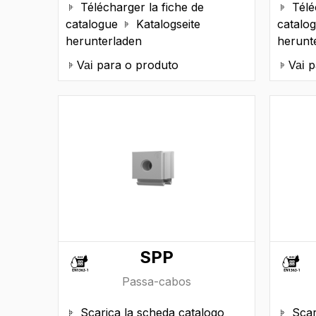
Télécharger la fiche de
Télé


catalogue
Katalogseite
catalo

herunterladen
herunt
para o produto
p
Vai
Vai
SPP
Passa-cabos
Scarica la scheda catalogo
Scar

