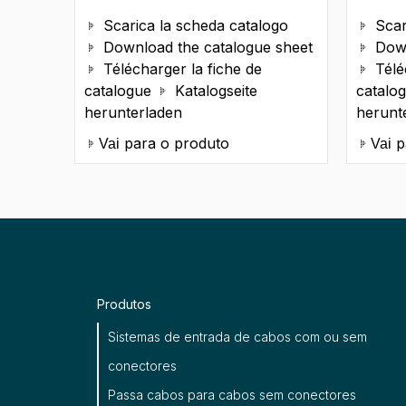
Scarica la scheda catalogo
Scar


Download the catalogue sheet
Down


Télécharger la fiche de
Télé


catalogue
Katalogseite
catalo

herunterladen
herunt
para o produto
p
Vai
Vai
Produtos
Sistemas de entrada de cabos com ou sem
conectores
Passa cabos para cabos sem conectores