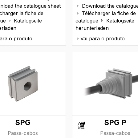
load the catalogue sheet
Download the catalogue

charger la fiche de
Télécharger la fiche de

gue
Katalogseite
catalogue
Katalogseite


erladen
herunterladen
ara o produto
para o produto
Vai
SPG
SPG P
Passa-cabos
Passa-cabos