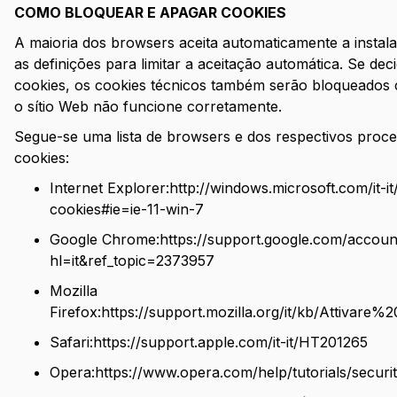
COMO BLOQUEAR E APAGAR COOKIES
A maioria dos browsers aceita automaticamente a instala
as definições para limitar a aceitação automática. Se dec
cookies, os cookies técnicos também serão bloqueados
o sítio Web não funcione corretamente.
Segue-se uma lista de browsers e dos respectivos proce
cookies:
Internet Explorer
:http://windows.microsoft.com/it-i
cookies#ie=ie-11-win-7
Google Chrome
:https://support.google.com/accou
hl=it&ref_topic=2373957
Mozilla
Firefox
:https://support.mozilla.org/it/kb/Attivar
Safari
:https://support.apple.com/it-it/HT201265
Opera
:https://www.opera.com/help/tutorials/securit