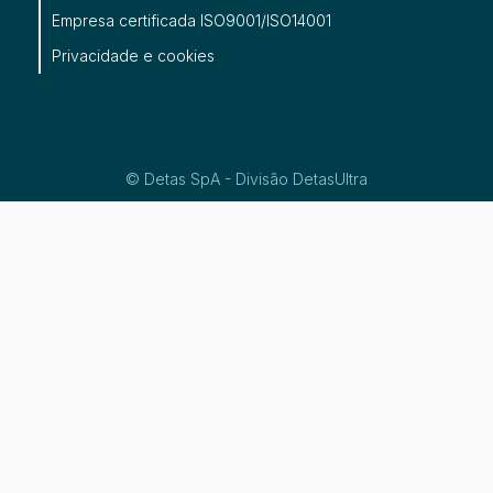
Empresa certificada ISO9001/ISO14001
Privacidade
e
cookies
© Detas SpA - Divisão DetasUltra